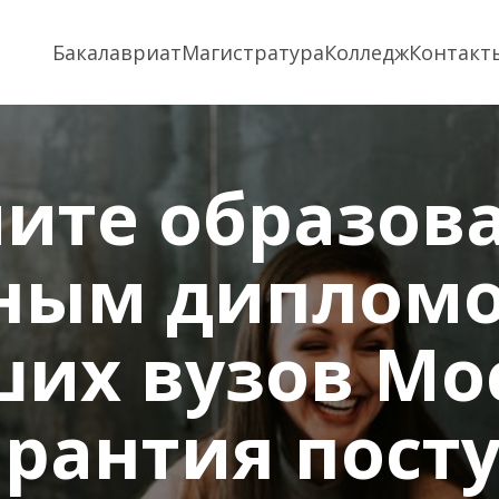
Бакалавриат
Магистратура
Колледж
Контакт
ите образова
ным дипломом
ших вузов Мо
арантия пост