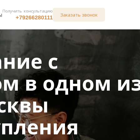
Получить  консультацию
ы
Заказать звонок
+79266280111
ние с 
 в одном из
сквы
упления