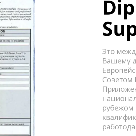
Dip
Su
Это межд
Вашему д
Европейс
Советом 
Приложен
национал
рубежом 
квалифик
работода