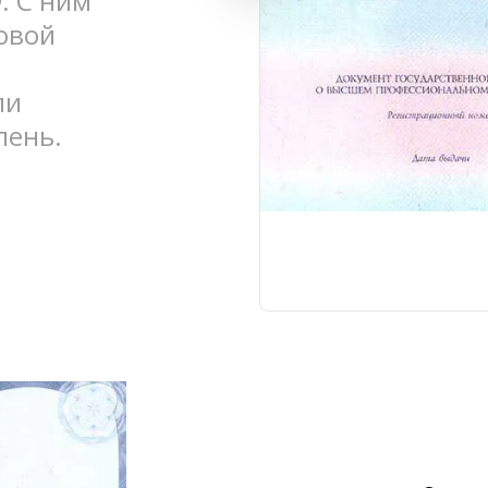
 С ним 
овой 
и 
пень.