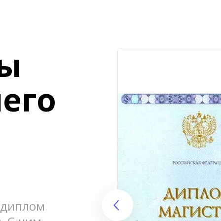
ы 
его 
 диплом 