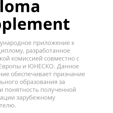
loma 
pplement
ународное приложение к 
иплому, разработанное 
кой комиссией совместно с 
Европы и ЮНЕСКО. Данное 
ие обеспечивает признание 
ьного образования за 
и понятность полученной 
ации зарубежному 
телю.