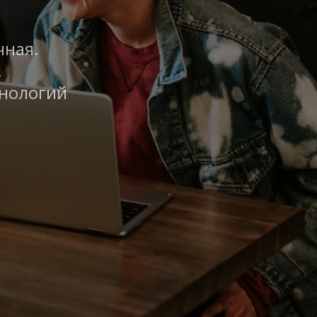
ная. 
 
нологий