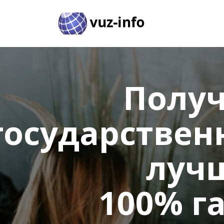
Получ
государствен
луч
100% г